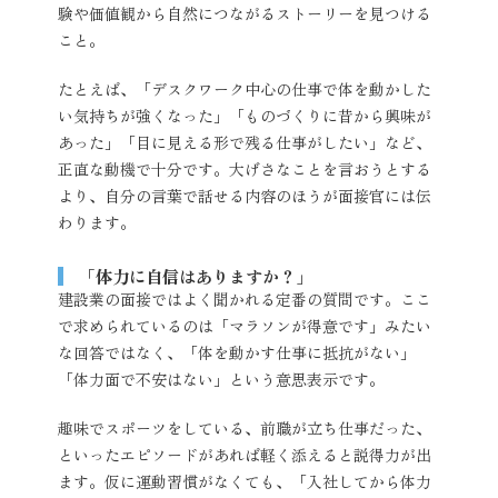
験や価値観から自然につながるストーリーを見つける
こと。
たとえば、「デスクワーク中心の仕事で体を動かした
い気持ちが強くなった」「ものづくりに昔から興味が
あった」「目に見える形で残る仕事がしたい」など、
正直な動機で十分です。大げさなことを言おうとする
より、自分の言葉で話せる内容のほうが面接官には伝
わります。
「体力に自信はありますか？」
建設業の面接ではよく聞かれる定番の質問です。ここ
で求められているのは「マラソンが得意です」みたい
な回答ではなく、「体を動かす仕事に抵抗がない」
「体力面で不安はない」という意思表示です。
趣味でスポーツをしている、前職が立ち仕事だった、
といったエピソードがあれば軽く添えると説得力が出
ます。仮に運動習慣がなくても、「入社してから体力