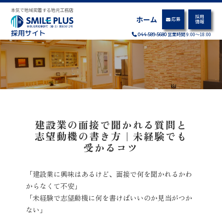
本気で地域密着する地元工務店
採用
ホーム
応募
情報
採用サイト
営業時間 9:00～18:00
044-589-5680
建設業の面接で聞かれる質問と
志望動機の書き方｜未経験でも
受かるコツ
「建設業に興味はあるけど、面接で何を聞かれるかわ
からなくて不安」
「未経験で志望動機に何を書けばいいのか見当がつか
ない」