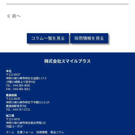
≪ 前へ
コラム一覧を見る
採用情報を見る
株式会社スマイルプラス
本社
〒212-0057
神奈川県川崎市幸区北加瀬1-17-3
JR新川崎駅より徒歩4分
TEL：044-589-5680
FAX：044-589-5681
鹿島田店
〒212-0053
神奈川県川崎市幸区下平間111-6-2F
鹿島田駅徒歩5分
TEL：044-767-3712
加工場
〒211-0051
神奈川県川崎市幸区東古市場119
河田コーポ1F
ホーム
応募フォーム
採用情報
就活コラム