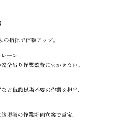
格
活動の指揮で信頼アップ。
クレーン
の
安全吊り作業監督
に欠かせない。
置など
仮設足場不要の作業
を担当。
改修現場の
作業計画立案
で重宝。