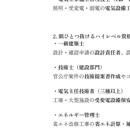
照明・受変電・弱電の
電気設備
2. 頭ひとつ抜けるハイレベル資
・一級建築士
設計・確認申請の
設計責任者
、
・技術士（建設部門）
官公庁案件の
技術提案書作成
や
・電気主任技術者（三種以上）
工場・大型施設の
受変電設備保
・エネルギー管理士
省エネ改修工事の
省エネ計算・