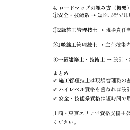
4. ロードマップの組み方（概要
①安全・技能系
→ 短期取得で即
②2級施工管理技士
→ 現場責任
③1級施工管理技士
→ 主任技術
④一級建築士・技術士
→ 設計
まとめ
✔
施工管理技士
は現場管理職の
✔
ハイレベル資格
を重ねれば設
✔
安全・技能系資格
は短時間で
川崎・東京エリアで
資格支援＋
ください。