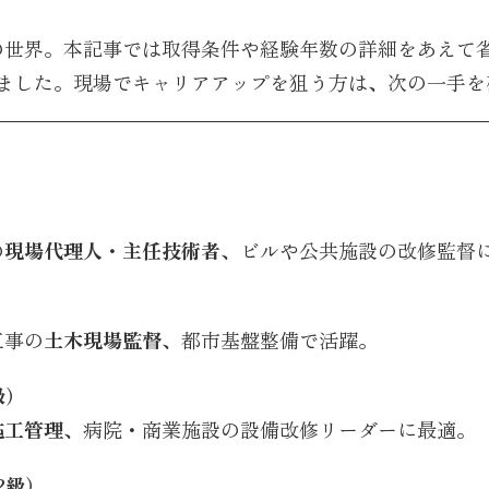
の世界。本記事では取得条件や経験年数の詳細をあえて
ました。現場でキャリアアップを狙う方は、次の一手を
）
の
現場代理人
・
主任技術者
、ビルや公共施設の改修監督
）
工事の
土木現場監督
、都市基盤整備で活躍。
級）
施工管理
、病院・商業施設の設備改修リーダーに最適。
2級）