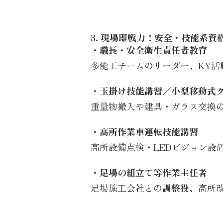
3. 現場即戦力！安全・技能系資
・職長・安全衛生責任者教育
多能工チームの
リーダー
、KY
・玉掛け技能講習／小型移動式
重量物搬入や建具・ガラス交換
・高所作業車運転技能講習
高所設備点検・LEDビジョン設
・足場の組立て等作業主任者
足場施工会社との
調整役
、高所