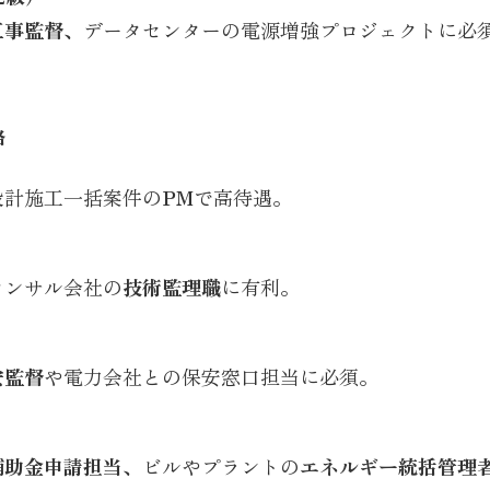
工事監督
、データセンターの電源増強プロジェクトに必
格
設計施工一括案件の
PM
で高待遇。
コンサル会社の
技術監理職
に有利。
安監督
や電力会社との保安窓口担当に必須。
補助金申請担当
、ビルやプラントの
エネルギー統括管理