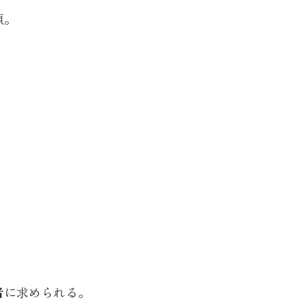
須。
者
に求められる。