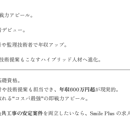
）
戦力アピール。
者デビュー。
者や監理技術者で年収アップ。
・技術提案もこなすハイブリッド人材へ進化。
基礎資格。
計や技術提案も担当でき、
年収600万円超
が現実的。
取れる“コスパ最強”の即戦力アピール。
公共工事の安定案件
を両立したいなら、
Smile Plus
の求